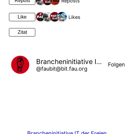
3 Reposts
Repost
4 Likes
Like
Zitat
Brancheninitiative IT der Freien Arbeiter*innen Union
Folgen
@faubit@bit.fau.org
Brancheninitiative IT der Freien